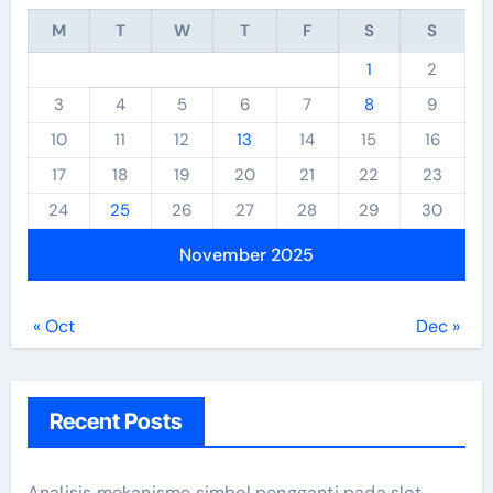
M
T
W
T
F
S
S
1
2
3
4
5
6
7
8
9
10
11
12
13
14
15
16
17
18
19
20
21
22
23
24
25
26
27
28
29
30
November 2025
« Oct
Dec »
Recent Posts
Analisis mekanisme simbol pengganti pada slot