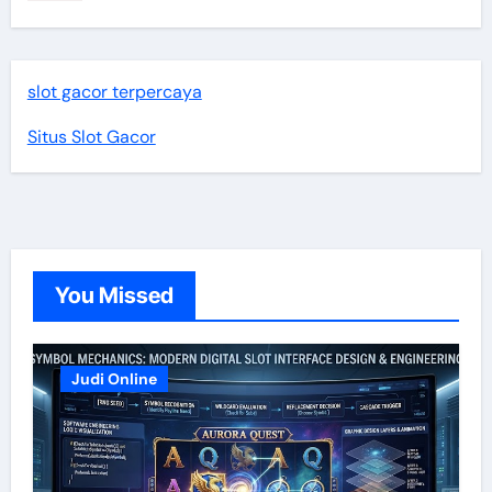
slot gacor terpercaya
Situs Slot Gacor
You Missed
Judi Online