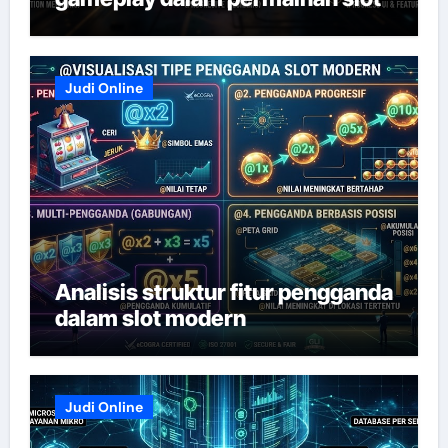
Judi Online
Analisis struktur fitur pengganda
dalam slot modern
Judi Online