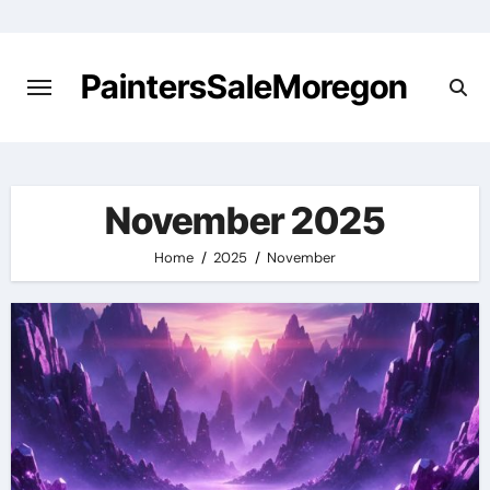
Skip
to
content
PaintersSaleMoregon
November 2025
Home
2025
November