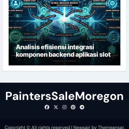
Analisis efisiensi integrasi
komponen backend aplikasi slot
PaintersSaleMoregon
Copyright © All rights reserved
|
Newsair
by
Themeansar
.