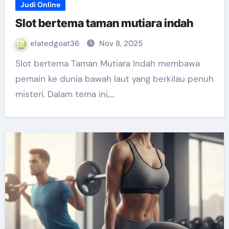
Judi Online
Slot bertema taman mutiara indah
elatedgoat36
Nov 8, 2025
Slot bertema Taman Mutiara Indah membawa
pemain ke dunia bawah laut yang berkilau penuh
misteri. Dalam tema ini,…