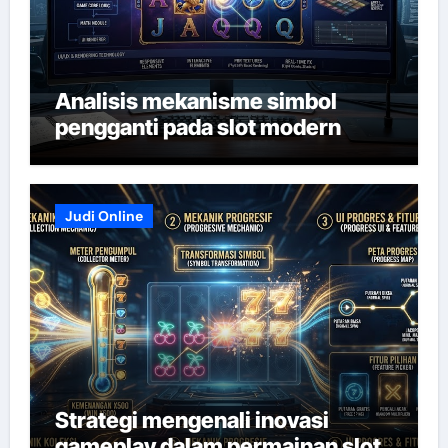
Analisis mekanisme simbol
pengganti pada slot modern
Judi Online
Strategi mengenali inovasi
gameplay dalam permainan slot