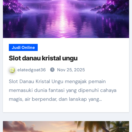
Judi Online
Slot danau kristal ungu
elatedgoat36
Nov 25, 2025
Slot Danau Kristal Ungu mengajak pemain
memasuki dunia fantasi yang dipenuhi cahaya
magis, air berpendar, dan lanskap yang…