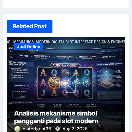
Related Post
Judi Online
Analisis mekanisme simbol
pengganti pada slot modern
elatedgoat36
Aug 3, 2026