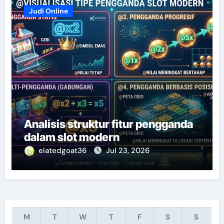
Judi Online
Analisis struktur fitur pengganda
dalam slot modern
elatedgoat36
Jul 23, 2026
M
T
W
T
F
S
S