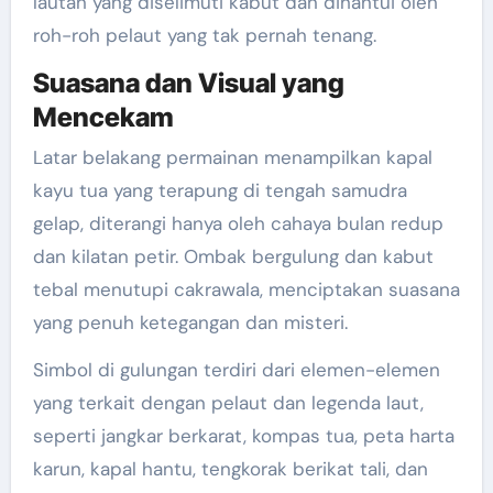
lautan yang diselimuti kabut dan dihantui oleh
roh-roh pelaut yang tak pernah tenang.
Suasana dan Visual yang
Mencekam
Latar belakang permainan menampilkan kapal
kayu tua yang terapung di tengah samudra
gelap, diterangi hanya oleh cahaya bulan redup
dan kilatan petir. Ombak bergulung dan kabut
tebal menutupi cakrawala, menciptakan suasana
yang penuh ketegangan dan misteri.
Simbol di gulungan terdiri dari elemen-elemen
yang terkait dengan pelaut dan legenda laut,
seperti jangkar berkarat, kompas tua, peta harta
karun, kapal hantu, tengkorak berikat tali, dan