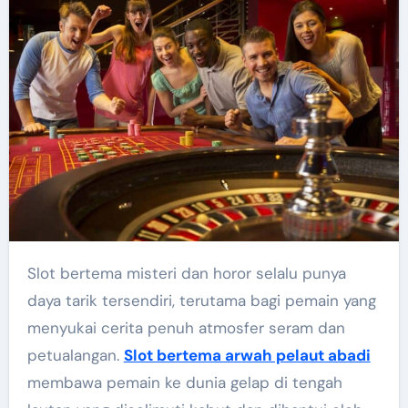
Slot bertema misteri dan horor selalu punya
daya tarik tersendiri, terutama bagi pemain yang
menyukai cerita penuh atmosfer seram dan
petualangan.
Slot bertema arwah pelaut abadi
membawa pemain ke dunia gelap di tengah