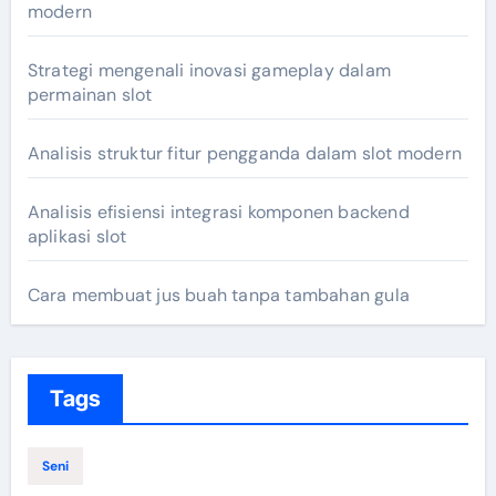
modern
Strategi mengenali inovasi gameplay dalam
permainan slot
Analisis struktur fitur pengganda dalam slot modern
Analisis efisiensi integrasi komponen backend
aplikasi slot
Cara membuat jus buah tanpa tambahan gula
Tags
Seni