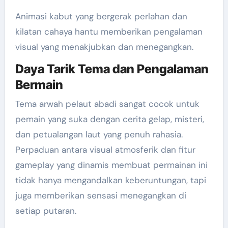
Animasi kabut yang bergerak perlahan dan
kilatan cahaya hantu memberikan pengalaman
visual yang menakjubkan dan menegangkan.
Daya Tarik Tema dan Pengalaman
Bermain
Tema arwah pelaut abadi sangat cocok untuk
pemain yang suka dengan cerita gelap, misteri,
dan petualangan laut yang penuh rahasia.
Perpaduan antara visual atmosferik dan fitur
gameplay yang dinamis membuat permainan ini
tidak hanya mengandalkan keberuntungan, tapi
juga memberikan sensasi menegangkan di
setiap putaran.