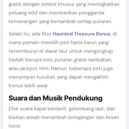
gratis dengan simbol khusus yang meningkatkan
peluang wild dan memberikan pengganda
kemenangan yang bertambah setiap putaran.
Selain itu, ada fitur
Haunted Treasure Bonus
, di
mana pemain memilih peti harta karun yang
tersembunyi di dasar laut untuk mengungkap
hadiah berupa koin, putaran gratis tambahan,
atau jackpot mini. Namun, beberapa peti juga
menyimpan kutukan yang dapat mengakhiri
bonus lebih awal.
Suara dan Musik Pendukung
Efek suara kapal berderit, gelombang laut, dan
bisikan arwah menambah ketegangan dan kesan
horor.